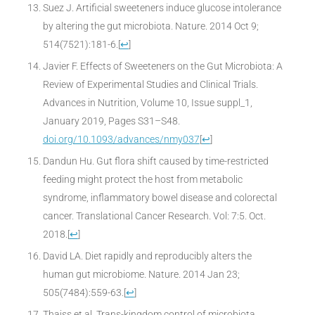
Suez J. Artificial sweeteners induce glucose intolerance
by altering the gut microbiota. Nature. 2014 Oct 9;
514(7521):181-6.
[
↩
]
Javier F. Effects of Sweeteners on the Gut Microbiota: A
Review of Experimental Studies and Clinical Trials.
Advances in Nutrition, Volume 10, Issue suppl_1,
January 2019, Pages S31–S48.
doi.org/10.1093/advances/nmy037
[
↩
]
Dandun Hu. Gut flora shift caused by time-restricted
feeding might protect the host from metabolic
syndrome, inflammatory bowel disease and colorectal
cancer. Translational Cancer Research. Vol: 7:5. Oct.
2018.
[
↩
]
David LA. Diet rapidly and reproducibly alters the
human gut microbiome. Nature. 2014 Jan 23;
505(7484):559-63.
[
↩
]
Thaiss et al. Trans-kingdom control of microbiota