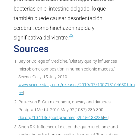
bacterias en el intestino delgado, lo que
también puede causar desorientación
cerebral. como hinchazón rápida y
22
significativa del vientre.
Sources
Baylor College of Medicine. “Dietary quality influences
microbiome composition in human colonic mucosa.”
ScienceDaily. 15 July 2019.
www.sciencedaily.com/releases/2019/07/190715164650.htm
[
↩
]
Patterson E. Gut microbiota, obesity and diabetes.
Postgrad Med J. 2016 May 92(1087):286-300.
doi.org/10.1136/postgradmedj-2015-133285
[
↩
]
Singh RK. Influence of diet on the gut microbiome and
implications for human health. Journal of Translational