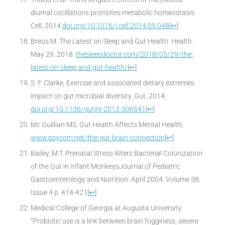
diurnal oscillations promotes metabolic homeostasis.
Cell, 2014
doi.org/10.1016/j.cell.2014.09.048
[
↩
]
Breus M. The Latest on Sleep and Gut Health. Health.
May 29, 2018.
thesleepdoctor.com/2018/05/29/the-
latest-on-sleep-and-gut-health/
[
↩
]
S. F. Clarke, Exercise and associated dietary extremes
impact on gut microbial diversity. Gut, 2014;
doi.org/10.1136/gutjnl-2013-306541
[
↩
]
Mc Guillian MS. Gut Health Affects Mental Health.
www.psycom.net/the-gut-brain-connection
[
↩
]
Bailey, M.T. Prenatal Stress Alters Bacterial Colonization
of the Gut in Infant MonkeysJournal of Pediatric
Gastroenterology and Nutrition: April 2004. Volume 38:
Issue 4 p. 414-421
[
↩
]
Medical College of Georgia at Augusta University.
“Probiotic use is a link between brain fogginess, severe