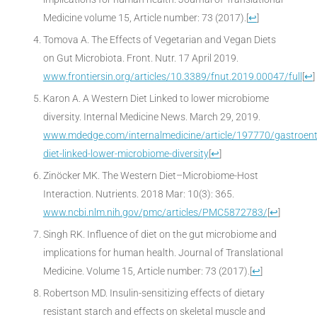
Medicine volume 15, Article number: 73 (2017).
[
↩
]
Tomova A. The Effects of Vegetarian and Vegan Diets
on Gut Microbiota. Front. Nutr. 17 April 2019.
www.frontiersin.org/articles/10.3389/fnut.2019.00047/full
[
↩
]
Karon A. A Western Diet Linked to lower microbiome
diversity. Internal Medicine News. March 29, 2019.
www.mdedge.com/internalmedicine/article/197770/gastroent
diet-linked-lower-microbiome-diversity
[
↩
]
Zinöcker MK. The Western Diet–Microbiome-Host
Interaction. Nutrients. 2018 Mar: 10(3): 365.
www.ncbi.nlm.nih.gov/pmc/articles/PMC5872783/
[
↩
]
Singh RK. Influence of diet on the gut microbiome and
implications for human health. Journal of Translational
Medicine. Volume 15, Article number: 73 (2017).
[
↩
]
Robertson MD. Insulin-sensitizing effects of dietary
resistant starch and effects on skeletal muscle and